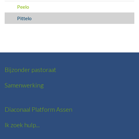
Peelo
Pittelo
Bijzonder pastoraat
Samenwerking
Diaconaal Platform Assen
Ik zoek hulp...