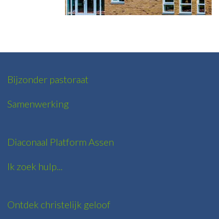
Bijzonder pastoraat
Samenwerking
Diaconaal Platform Assen
Ik zoek hulp...
Ontdek christelijk geloof